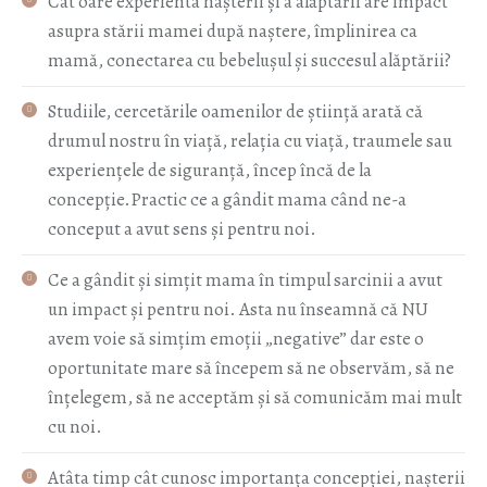
Cât oare experienta nașterii și a alăptării are impact
asupra stării mamei după naștere, împlinirea ca
mamă, conectarea cu bebelușul și succesul alăptării?
Studiile, cercetările oamenilor de știință arată că
drumul nostru în viață, relația cu viață, traumele sau
experiențele de siguranță, încep încă de la
concepție.
Practic ce a gândit mama când ne-a
conceput a avut sens și pentru noi.
Ce a gândit și simțit mama în timpul sarcinii a avut
un impact și pentru noi. Asta nu înseamnă că NU
avem voie să simțim emoții „negative” dar este o
oportunitate mare să începem să ne observăm, să ne
înțelegem, să ne acceptăm și să comunicăm mai mult
cu noi.
Atâta timp cât cunosc importanța concepției, nașterii