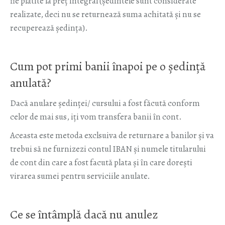
fie plătite la preț integral (ședintele sunt considerate
realizate, deci nu se returnează suma achitată și nu se
recuperează ședința).
Cum pot primi banii înapoi pe o ședință
anulată?
Dacă anulare ședinței/ cursului a fost făcută conform
celor de mai sus, iți vom transfera banii în cont.
Aceasta este metoda exclsuiva de returnare a banilor și va
trebui să ne furnizezi contul IBAN și numele titularului
de cont din care a fost facută plata și în care dorești
virarea sumei pentru serviciile anulate.
Ce se întâmplă dacă nu anulez