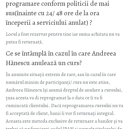
programare conform politicii de mai
sus(înainte cu 24/ 48 ore de la ora
începerii a serviciului anulat) ?
Locul a fost rezervat pentru tine iar suma achitata nu va
putea fi returnată.
Ce se întâmplă în cazul în care Andreea
Hănescu anulează un curs?
În anumite situații extrem de rare, sau în cazul în care
numărul minim de participanți/ curs nu este atins,
Andreea Hănescu își asumă dreptul de anulare a cursului,
țnsa acesta va di reprogramat la o data ce îi va fi
cumincată clientului. Dacă reprogramarea cursului nu va
fi acceptată de client, banii îi vor fi returnați integral.
Aceasta este metoda exclusive de returnare a banilor și va
trebui să ne furnizezi codul IBAN și numele titularului de